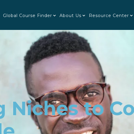
Global Course Finder
About Us
Resource Center
 Niches to C
le