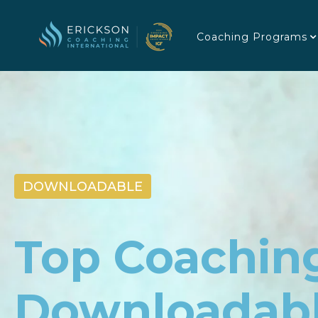
Coaching Programs
DOWNLOADABLE
Top Coaching
Downloadab