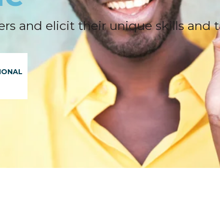
nd elicit their unique skills and t
IONAL