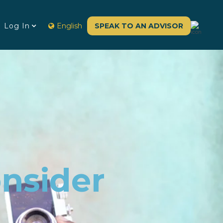
Log In
English
SPEAK TO AN ADVISOR
onsider