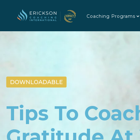
Coaching Programs
DOWNLOADABLE
Tips To Coac
Gratitude A