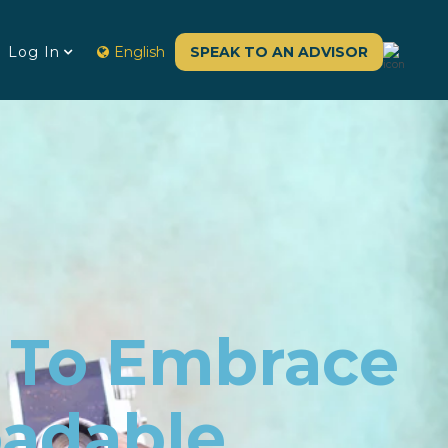
Log In
English
SPEAK TO AN ADVISOR
s To Embrace
oadable