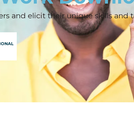
nd elicit their unique skills and t
IONAL