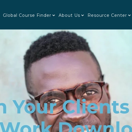
Global Course Finder
About Us
Resource Center
h Your Client
t Work Downl