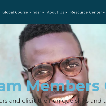
Global Course Finder
About Us
Resource Center
eam Members
nd elicit their unique skills and t