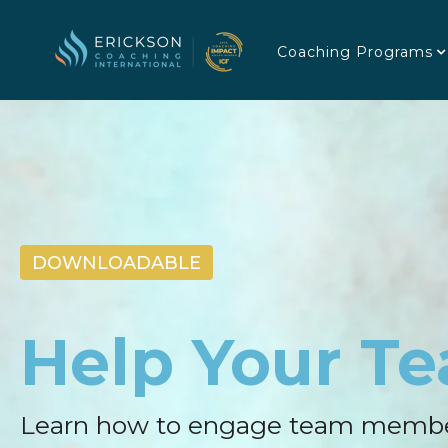
Coaching Programs
DOWNLOADABLE
Help Your T
Learn how to engage team members a