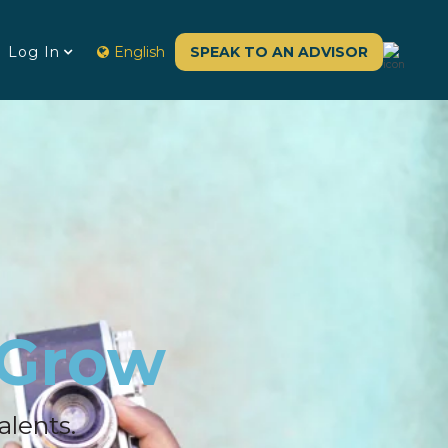
Log In
English
SPEAK TO AN ADVISOR
 Grow
alents.