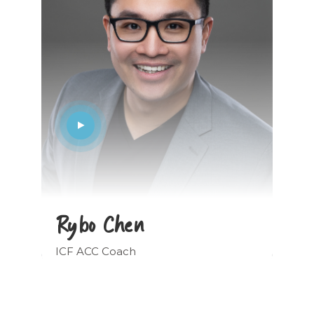
Rybo Chen
M
ICF ACC Coach
Er