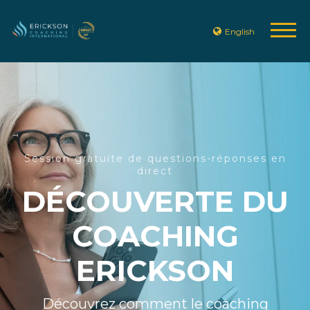
English
Session gratuite de questions-réponses en
direct
DÉCOUVERTE DU
COACHING
ERICKSON
Découvrez comment le coaching