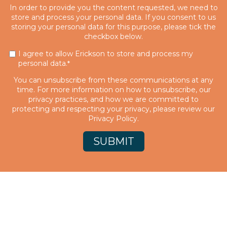
In order to provide you the content requested, we need to
store and process your personal data. If you consent to us
storing your personal data for this purpose, please tick the
checkbox below.
I agree to allow Erickson to store and process my
personal data.
*
You can unsubscribe from these communications at any
time. For more information on how to unsubscribe, our
privacy practices, and how we are committed to
protecting and respecting your privacy, please review our
Privacy Policy.