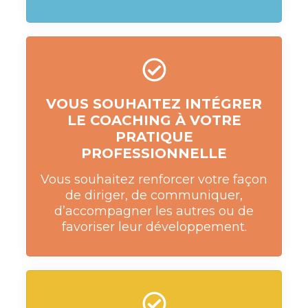
VOUS SOUHAITEZ INTÉGRER
LE COACHING À VOTRE
PRATIQUE
PROFESSIONNELLE
Vous souhaitez renforcer votre façon
de diriger, de communiquer,
d’accompagner les autres ou de
favoriser leur développement.