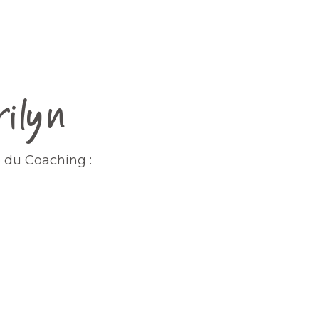
rilyn
e du Coaching :