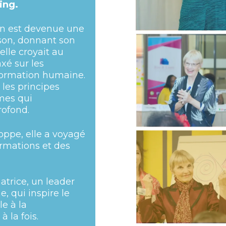
ing.
yn est devenue une
son, donnant son
elle croyait au
xé sur les
formation humaine.
 les principes
mes qui
profond.
oppe, elle a voyagé
rmations et des
.
atrice, un leader
, qui inspire le
e à la
 la fois.