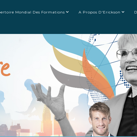
ertoire Mondial Des Formations
A Propos D'Erickson
D
re