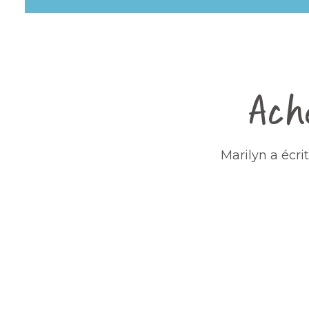
Ache
Marilyn a écri