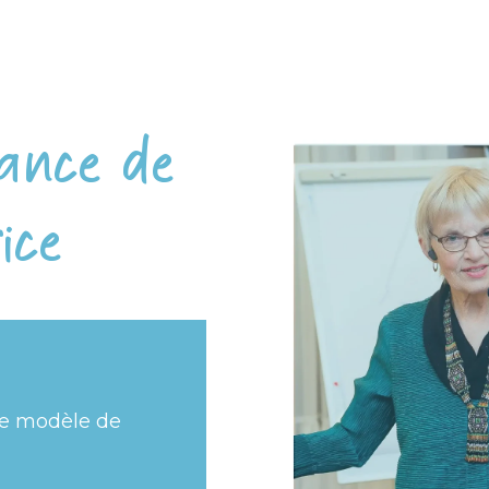
sance de
ice
bre modèle de